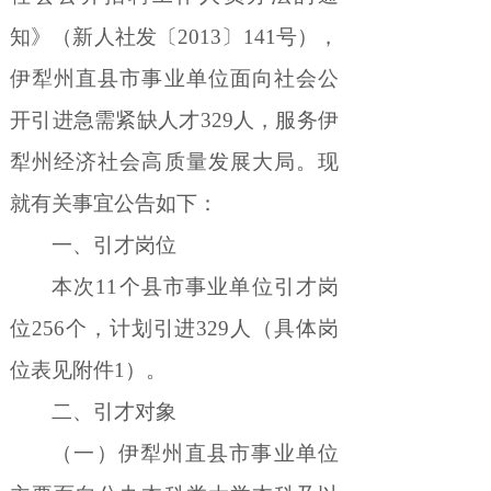
知
》
（
新人社发〔
2013
〕
141
号），
伊犁州直县市事业单位面向社会公
开引进急需紧缺人才
329
人
，服务伊
犁州经济社会高质量发展大局。
现
就有关事宜公告如下：
一、引才岗位
本次
11
个县市事业单位引才岗
位
256
个，计划引进
329
人（具体岗
位表见附件
1
）。
二、引才对象
（一）伊犁州直县市事业单位