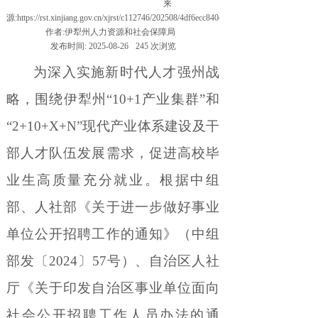
来
源:
https://rst.xinjiang.gov.cn/xjrst/c112746/202508/4df6ecc840ce44a6b37a659046c5c916.sh
作者:
伊犁州人力资源和社会保障局
发布时间:
2025-08-26
245
次浏览
为深入实施新时代人才强州战
略，围绕
伊犁州
“10+1
产业集群
”
和
“2+10+X+N”
现代产业体系建设及干
部人才队伍发展需求，促进高校毕
业生高质量充分就业。
根据
中组
部、人社部《关于进一步做好事业
单位公开招聘工作的通知》（
中组
部发〔
2024
〕
57
号
）、
自治区
人社
厅《关于
印发自治区事业单位面向
社会公开招聘工作人员办法的通