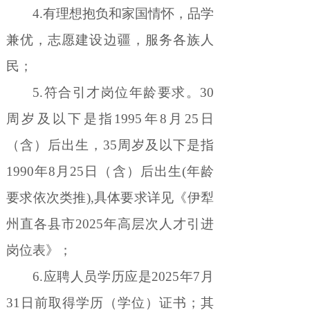
4.
有理想抱负和家国情怀，品学
兼优，志愿建设边疆，服务各族人
民；
5.
符合引才岗位年龄要求。
30
周岁及以下是指
1995
年
8
月
25
日
（含）后出生，
35
周岁及以下是指
1990
年
8
月
25
日（含）后出生
(
年龄
要求依次类推
),
具体要求详见《伊犁
州直各县市
2025
年高层次人才引进
岗位表》；
6.
应聘人员学历应是
2025
年
7
月
31
日前取得学历（学位）证书；其